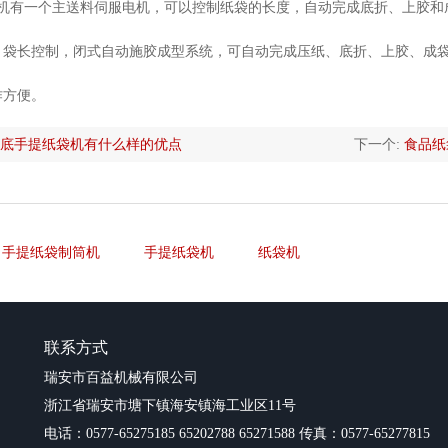
机有一个主送料伺服电机，可以控制纸袋的长度，自动完成底折、上胶和
，袋长控制，闭式自动施胶成型系统，可自动完成压纸、底折、上胶、成
作方便。
底手提纸袋机有什么样的优点
下一个:
食品纸
手提纸袋制筒机
手提纸袋机
纸袋机
联系方式
瑞安市百益机械有限公司
浙江省瑞安市塘下镇海安镇海工业区11号
电话：0577-65275185 65202788 65271588 传真：0577-65277815