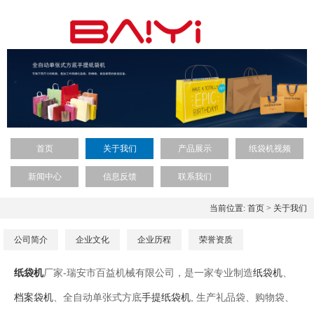
首页
关于我们
产品展示
纸袋机视频
新闻中心
信息反馈
联系我们
当前位置:
首页
>
关于我们
公司简介
企业文化
企业历程
荣誉资质
纸袋机
厂家-瑞安市百益机械有限公司，是一家专业制造
纸袋机
、
档案袋机
、
全自动单张式方底
手提纸袋机
, 生产礼品袋、购物袋、