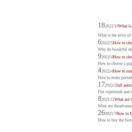
18
2022/10
What is 
What is the price of
6
2022/5
How to choo
Why do beautiful sh
9
2022/4
How to cho
How to choose a pa
4
2022/4
How to mak
How to make portab
17
2022/2
full aut
Flat ropeinside and
8
2021/11
What are 
What are theadvan
26
2021/7
How to bu
How to buy the fact