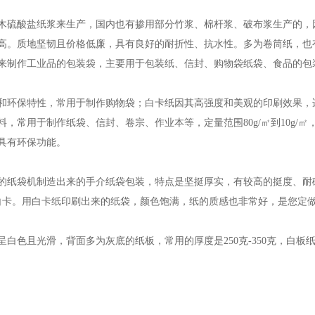
木硫酸盐纸浆来生产，国内也有掺用部分竹浆、棉杆浆、破布浆生产的，
高。质地坚韧且价格低廉，具有良好的耐折性、抗水性。多为卷筒纸，也
来制作工业品的包装袋，主要用于包装纸、信封、购物袋纸袋、食品的包
和环保特性，常用于制作购物袋；白卡纸因其高强度和美观的印刷效果，
料，常用于制作纸袋、信封、卷宗、作业本等，定量范围80g/㎡到10g
具有环保功能。
的纸袋机制造出来的手介纸袋包装，特点是坚挺厚实，有较高的挺度、耐破度
0白卡。用白卡纸印刷出来的纸袋，颜色饱满，纸的质感也非常好，是您定
呈白色且光滑，背面多为灰底的纸板，常用的厚度是250克-350克，白