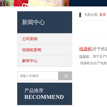
当前位置:
首页
新闻中心
公司新闻
纸袋机
对于纸
纸袋机新闻
纸袋机
，用于生产
解答中心
纸袋机在出产包装
产品推荐
RECOMMEND