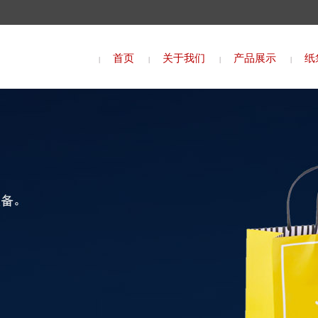
首页
关于我们
产品展示
纸