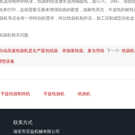
选用啥样的纸张，纸袋的纸张通常选用铜版纸，如157G、200G，假如
纸来打印，这就需要压膜来增强纸袋的硬度，就耐性而言，牛皮纸的耐性
机等还会有一些特别的需求，经过纸袋机制作后，加工压制成型后粘盒
纸袋机相关问题
自动高速纸袋机是生产面包纸袋、肯德基纸袋、麦当劳纸
下一个:
纸袋机
理想设备
手提纸袋制筒机
手提纸袋机
纸袋机
联系方式
瑞安市百益机械有限公司